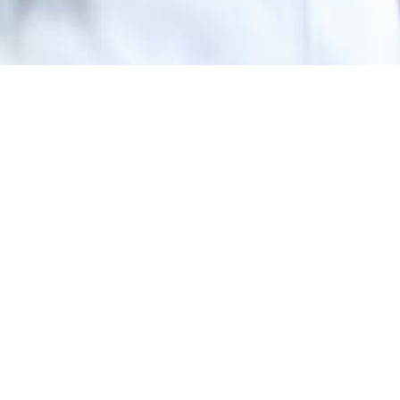
自然と調和のとれた生活環境を創造し、
夢のある豊かな社会の実現と
人々の幸福に寄与する。
それを実現するプロの技術者として
成長し続けていける、
支援制度・研修制度と
相談しやすい社内風土。