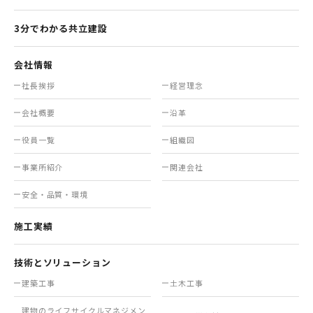
3分でわかる共立建設
会社情報
社長挨拶
経営理念
会社概要
沿革
役員一覧
組織図
事業所紹介
関連会社
安全・品質・環境
施工実績
技術とソリューション
建築工事
土木工事
建物のライフサイクル
マネジメン