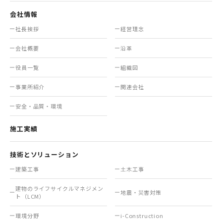
会社情報
社長挨拶
経営理念
会社概要
沿革
役員一覧
組織図
事業所紹介
関連会社
安全・品質・環境
施工実績
技術とソリューション
建築工事
土木工事
建物のライフサイクル
マネジメン
地震・災害対策
ト（LCM）
環境分野
i-Construction