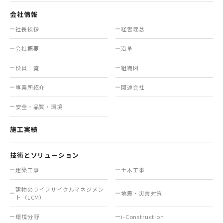
会社情報
社長挨拶
経営理念
会社概要
沿革
役員一覧
組織図
事業所紹介
関連会社
安全・品質・環境
施工実績
技術とソリューション
建築工事
土木工事
建物のライフサイクル
マネジメン
地震・災害対策
ト（LCM）
環境分野
i-Construction