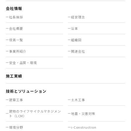
会社情報
社長挨拶
経営理念
会社概要
沿革
役員一覧
組織図
事業所紹介
関連会社
安全・品質・環境
施工実績
技術とソリューション
建築工事
土木工事
建物のライフサイクル
マネジメン
地震・災害対策
ト（LCM）
環境分野
i-Construction