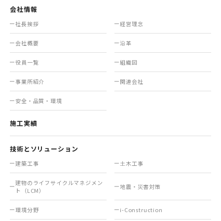
会社情報
社長挨拶
経営理念
会社概要
沿革
役員一覧
組織図
事業所紹介
関連会社
安全・品質・環境
施工実績
技術とソリューション
建築工事
土木工事
建物のライフサイクル
マネジメン
地震・災害対策
ト（LCM）
環境分野
i-Construction