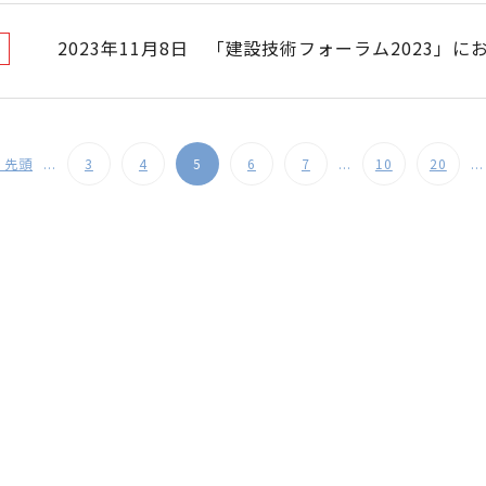
2023年11月8日 「建設技術フォーラム2023」
« 先頭
...
3
4
5
6
7
...
10
20
...