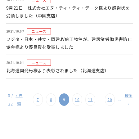
2021.11.12
9月21日 株式会社エヌ・ティ・ティ・データ様より感謝状を
受領しました（中国支店）
ニュース
2021.10.07
フジタ・日本・共立・岡建JV施工物件が、建設業労働災害防止
協会様より優良賞を受賞しました
ニュース
2021.10.01
北海道開発局様より表彰されました（北海道支店）
9 /
« 先
最後
...
7
8
9
10
11
...
20
...
22
頭
»