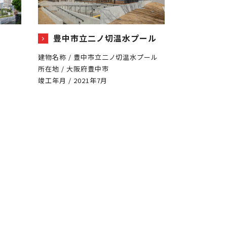
豊中市立二ノ切温水プール
口
建物名称 / 豊中市立二ノ切温水プール
所在地 / 大阪府豊中市
竣工年月 / 2021年7月