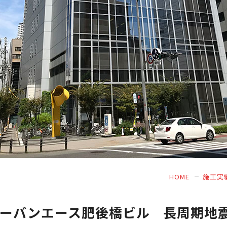
HOME
施工実
アーバンエース肥後橋ビル 長周期地