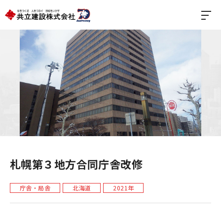
札幌第３地方合同庁舎改修
庁舎・局舎
北海道
2021年