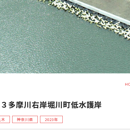
H
Ｒ３多摩川右岸堀川町低水護岸
土木
神奈川県
2023年