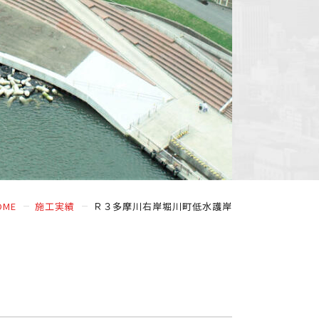
OME
施工実績
Ｒ３多摩川右岸堀川町低水護岸