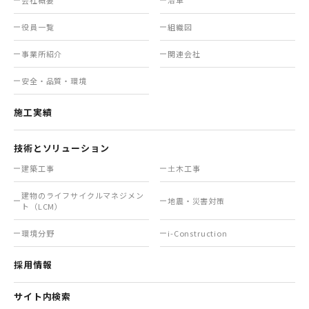
役員一覧
組織図
事業所紹介
関連会社
安全・品質・環境
施工実績
技術とソリューション
建築工事
土木工事
建物のライフサイクル
マネジメン
地震・災害対策
ト（LCM）
環境分野
i-Construction
採用情報
サイト内検索