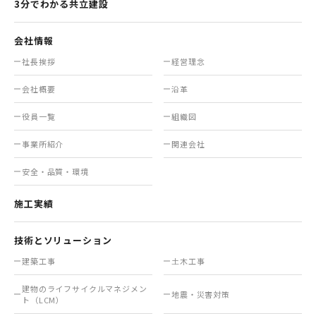
3分でわかる共立建設
会社情報
社長挨拶
経営理念
会社概要
沿革
役員一覧
組織図
事業所紹介
関連会社
安全・品質・環境
施工実績
技術とソリューション
建築工事
土木工事
建物のライフサイクル
マネジメン
地震・災害対策
ト（LCM）