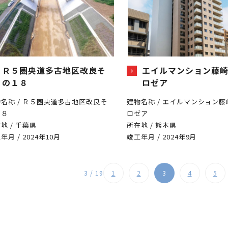
Ｒ５圏央道多古地区改良そ
エイルマンション藤
の１８
ロゼア
名称 / Ｒ５圏央道多古地区改良そ
建物名称 / エイルマンション
１８
ロゼア
地 / 千葉県
所在地 / 熊本県
年月 / 2024年10月
竣工年月 / 2024年9月
3 / 19
1
2
3
4
5