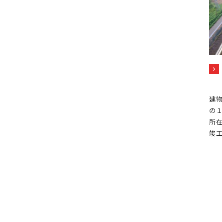
建物
の
所在
竣工