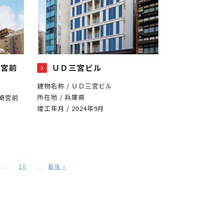
崎宮前
ＵＤ三宮ビル
建物名称 / ＵＤ三宮ビル
所在地 / 兵庫県
藤崎宮前
竣工年月 / 2024年9月
...
10
...
最後 »