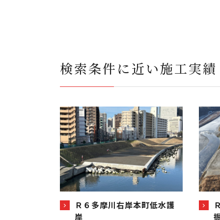
検索条件に近い施工実績
Ｒ６多摩川右岸本町低水護
岸